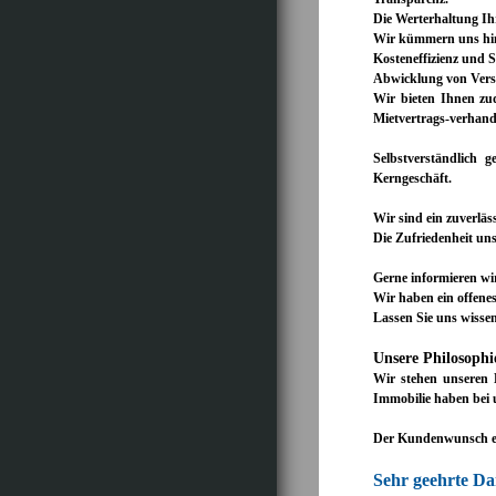
Die Werterhaltung Ihr
Wir kümmern uns hins
Kosteneffizienz und S
Abwicklung von Versi
Wir bieten Ihnen zu
Mietvertrags-verhand
Selbstverständlich
Kerngeschäft.
Wir sind ein zuverlä
Die Zufriedenheit un
Gerne informieren wir
Wir haben ein offene
Lassen Sie uns wissen
Unsere Philosophi
Wir stehen unseren K
Immobilie haben bei 
Der Kundenwunsch en
Sehr geehrte D