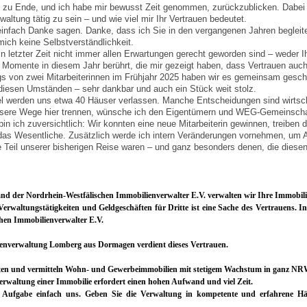
 zu Ende, und ich habe mir bewusst Zeit genommen, zurückzublicken. Dabei i
waltung tätig zu sein – und wie viel mir Ihr Vertrauen bedeutet.
infach Danke sagen. Danke, dass ich Sie in den vergangenen Jahren begleite
mich keine Selbstverständlichkeit.
 in letzter Zeit nicht immer allen Erwartungen gerecht geworden sind – wede
 Momente in diesem Jahr berührt, die mir gezeigt haben, dass Vertrauen auch
s von zwei Mitarbeiterinnen im Frühjahr 2025 haben wir es gemeinsam gesch
 diesen Umständen – sehr dankbar und auch ein Stück weit stolz.
 werden uns etwa 40 Häuser verlassen. Manche Entscheidungen sind wirtsch
sere Wege hier trennen, wünsche ich den Eigentümern und WEG-Gemeinschaft
bin ich zuversichtlich: Wir konnten eine neue Mitarbeiterin gewinnen, treiben 
 das Wesentliche. Zusätzlich werde ich intern Veränderungen vornehmen, um 
ie Teil unserer bisherigen Reise waren – und ganz besonders denen, die diese
and der Nordrhein-Westfälischen Immobilienverwalter E.V. verwalten wir Ihre Immobili
rwaltungstätigkeiten und Geldgeschäften für Dritte ist eine Sache des Vertrauens. 
hen Immobilienverwalter E.V.
enverwaltung Lomberg aus Dormagen verdient dieses Vertrauen.
ten und vermitteln Wohn- und Gewerbeimmobilien mit stetigem Wachstum in ganz NRW -
rwaltung einer Immobilie erfordert einen hohen Aufwand und viel Zeit.
e Aufgabe einfach uns. Geben Sie die Verwaltung in kompetente und erfahrene Hä