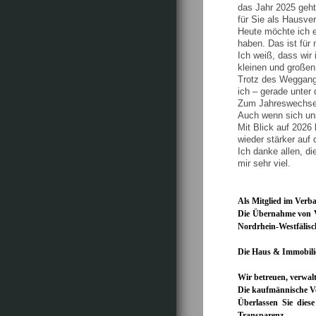
das Jahr 2025 geht
für Sie als Hausver
Heute möchte ich e
haben. Das ist für 
Ich weiß, dass wir
kleinen und großen
Trotz des Weggang
ich – gerade unter
Zum Jahreswechsel
Auch wenn sich un
Mit Blick auf 2026 
wieder stärker auf
Ich danke allen, d
mir sehr viel.
Als Mitglied im Verb
Die Übernahme von Ve
Nordrhein-Westfälisc
Die Haus & Immobili
Wir betreuen, verwal
Die kaufmännische Ve
Überlassen Sie dies
Transparenz.