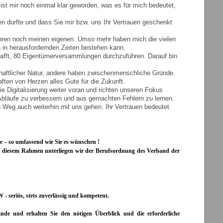
st mir noch einmal klar geworden, was es für mich bedeutet,
n durfte und dass Sie mir bzw. uns Ihr Vertrauen geschenkt
r Ihren noch meinen eigenen. Umso mehr haben mich die vielen
 in herausfordernden Zeiten bestehen kann.
afft, 80 Eigentümerversammlungen durchzuführen. Darauf bin
aftlicher Natur, andere haben zwischenmenschliche Gründe.
en von Herzen alles Gute für die Zukunft.
die Digitalisierung weiter voran und richten unseren Fokus
Abläufe zu verbessern und aus gemachten Fehlern zu lernen.
n Weg auch weiterhin mit uns gehen. Ihr Vertrauen bedeutet
e – so umfassend wie Sie es wünschen !
In diesem Rahmen unterliegen wir der Berufsordnung des Verband der
 seriös, stets zuverlässig und kompetent.
nde und erhalten Sie den nötigen Überblick und die erforderliche