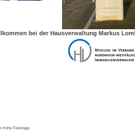
illkommen bei der Hausverwaltung Markus Lom
 frohe Feiertage,