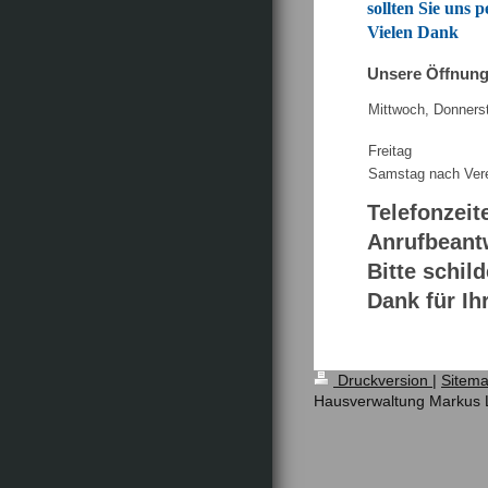
sollten Sie uns 
Vielen Dank
Unsere Öffnung
Mittwoch, Donners
Freitag
Samstag nach Ver
Telefonzeit
Anrufbeantw
Bitte schil
Dank für Ih
Druckversion
|
Sitem
Hausverwaltung Markus