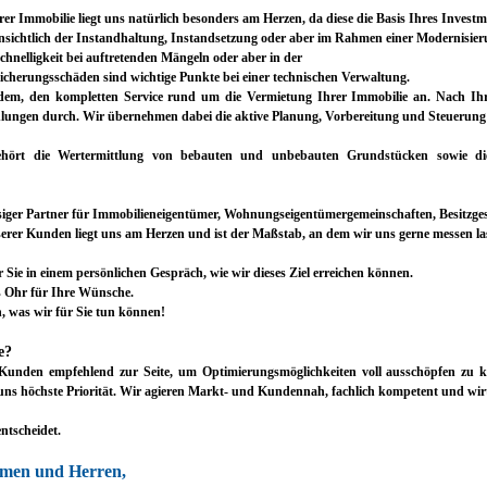
er Immobilie liegt uns natürlich besonders am Herzen, da diese die Basis Ihres Investme
ichtlich der Instandhaltung, Instandsetzung oder aber im Rahmen einer Modernisier
chnelligkeit bei auftretenden Mängeln oder aber in der
cherungsschäden sind wichtige Punkte bei einer technischen Verwaltung.
dem, den kompletten Service rund um die Vermietung Ihrer Immobilie an. Nach Ihren
lungen durch. Wir übernehmen dabei die aktive Planung, Vorbereitung und Steuerung 
 gehört die Wertermittlung von bebauten und unbebauten Grundstücken sowie di
ssiger Partner für Immobilieneigentümer, Wohnungseigentümergemeinschaften, Besitzge
serer Kunden liegt uns am Herzen und ist der Maßstab, an dem wir uns gerne messen l
 Sie in einem persönlichen Gespräch, wie wir dieses Ziel erreichen können.
s Ohr für Ihre Wünsche.
, was wir für Sie tun können!
e?
unden empfehlend zur Seite, um Optimierungsmöglichkeiten voll ausschöpfen zu kön
uns höchste Priorität. Wir agieren Markt- und Kundennah, fachlich kompetent und wirt
tscheidet.
amen und Herren,